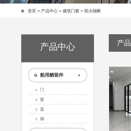
首页
>
产品中心
>
建筑门窗
>
防火隔断
产品
产品中心
船用舾装件
门
窗
盖
梯